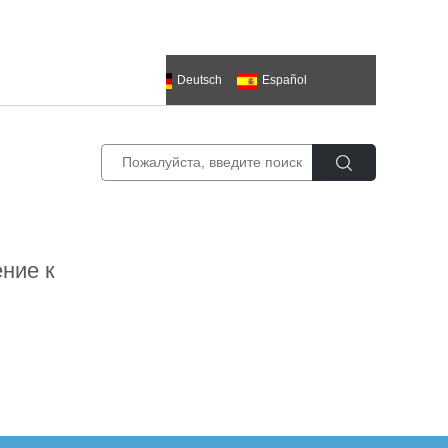
한국의
العربية
Deutsch
Español
ий
ение к