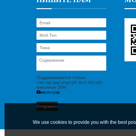
Поддерживаются только
.rar/.zip/.jpg/.png/.gif/.doc/.xls/.pdf,
максимум 20M
аксессуар
Отправить
Сообщение
We use cookies to provide you with the best poss