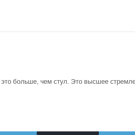
Русский
English
日本語
Português
Русск
- это больше, чем стул. Это высшее стремл