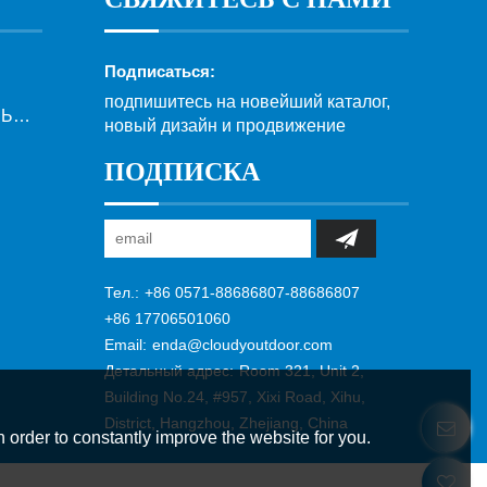
Подписаться:
подпишитесь на новейший каталог,
УЛ
новый дизайн и продвижение
ПОДПИСКА
Тел.:
+86 0571-88686807-88686807
+86 17706501060
Email:
enda@cloudyoutdoor.com
Детальный адрес:
Room 321, Unit 2,
Building No.24, #957, Xixi Road, Xihu,
District, Hangzhou, Zhejiang, China
 order to constantly improve the website for you.